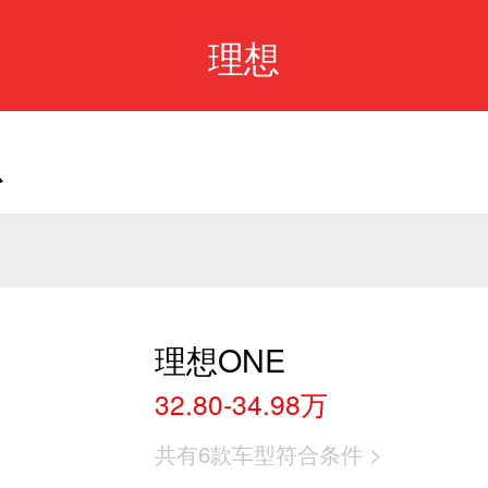
理想
想
理想ONE
32.80-34.98万
共有6款车型符合条件 >