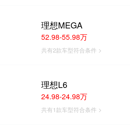
理想MEGA
52.98-55.98万
共有2款车型符合条件 >
理想L6
24.98-24.98万
共有1款车型符合条件 >