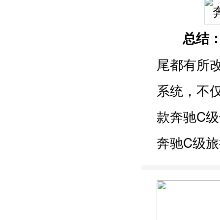
总结
尾都有所改
系统，不
款奔驰C
奔驰C级