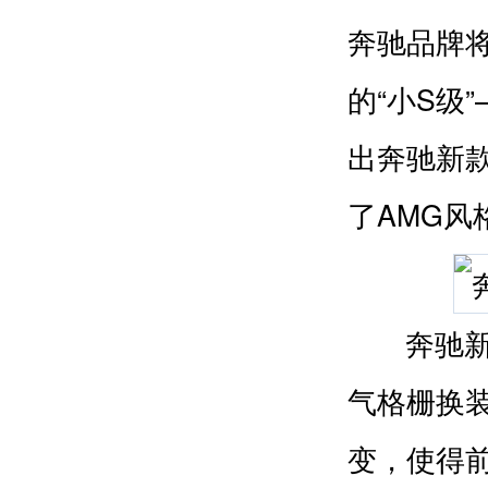
奔驰品牌
的“小S级”
出奔驰
新
了AMG风
奔驰
气格栅换装
变，使得