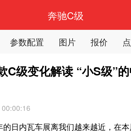
奔驰C级
参数配置
图片
报价
款C级变化解读 “小S级”
 00:00:16
8年的日内瓦车展离我们越来越近，在