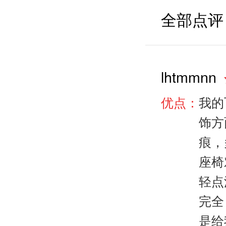
全部点评
lhtmmnn
优点：
我的
饰方
痕，
座椅
轻点
完全
是给