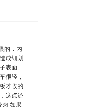
抢眼的，内
造成细划
子表面。
车很轻，
板才收的
，这点还
肉 如果