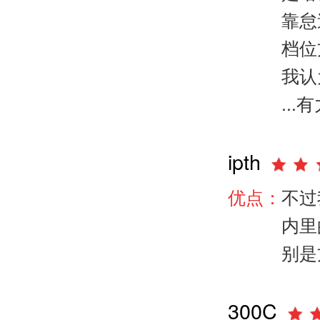
靠怠
档位
我认
...
有
ipth
优点：
不过
内里
别是
300C