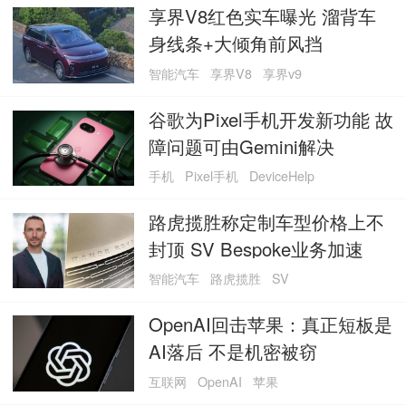
享界V8红色实车曝光 溜背车
身线条+大倾角前风挡
智能汽车
享界V8
享界v9
谷歌为Pixel手机开发新功能 故
障问题可由Gemini解决
手机
Pixel手机
DeviceHelp
路虎揽胜称定制车型价格上不
封顶 SV Bespoke业务加速
智能汽车
路虎揽胜
SV
OpenAI回击苹果：真正短板是
AI落后 不是机密被窃
互联网
OpenAI
苹果