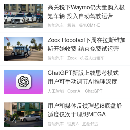
高关税下Waymo仍大量购入极
氪车辆 投入自动驾驶运营
智能汽车
极氪
极氪CM1-E
Zoox Robotaxi下周在拉斯维加
斯开始收费 结束免费试运营
智能汽车
Zoox
机器人出租车
ChatGPT新版上线思考模式
用户可手动调节AI推理深度
人工智能
OpenAI
ChatGPT
用户和媒体反馈理想i8底盘舒
适度仅次于理想MEGA
智能汽车
理想i8
底盘舒适