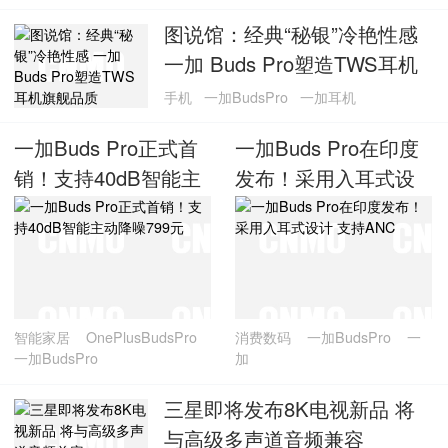
图说馆：经典“秘银”冷艳性感
一加 Buds Pro塑造TWS耳机
旗舰品质
手机
一加BudsPro
一加耳机
一加Buds Pro正式首
一加Buds Pro在印度
销！支持40dB智能主
发布！采用入耳式设
动降噪799元
计 支持ANC
智能家居
OnePlusBudsPro
消费数码
一加BudsPro
一
一加BudsPro
加
三星即将发布8K电视新品 将
与高级多声道音频兼容